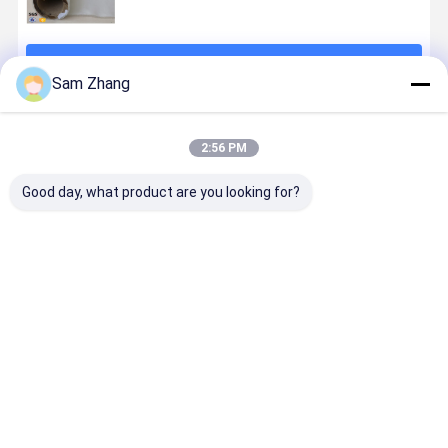
続行
Sam Zhang
推薦されたプロダクト
2:56 PM
Good day, what product are you looking for?
文書の現金保
7' x 11'耐火性
50 Meters
50 メートル
護のための
の袋のお金貴
Woven
維 ガラス 布
Itchy熱反射ガ
重な文書安全
Fibreglass
損 耐性 完
ラス繊維の生
な袋のガラス
Cloth with
地耐火性袋無
繊維の生地の
Non Toxic in
ベストプライス
ベストプライス
ベストプライス
ベストプラ
し
耐火性材料
Plain Weave