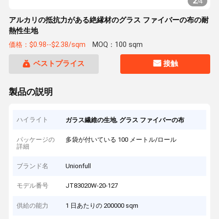
2
/
4
アルカリの抵抗力がある絶縁材のグラス ファイバーの布の耐
熱性生地
価格：$0.98--$2.38/sqm
MOQ：100 sqm
ベストプライス
接触
製品の説明
ハイライト
,
ガラス繊維の生地
グラス ファイバーの布
パッケージの
多袋が付いている 100 メートル/ロール
詳細
ブランド名
Unionfull
モデル番号
JT83020W-20-127
供給の能力
1 日あたりの 200000 sqm