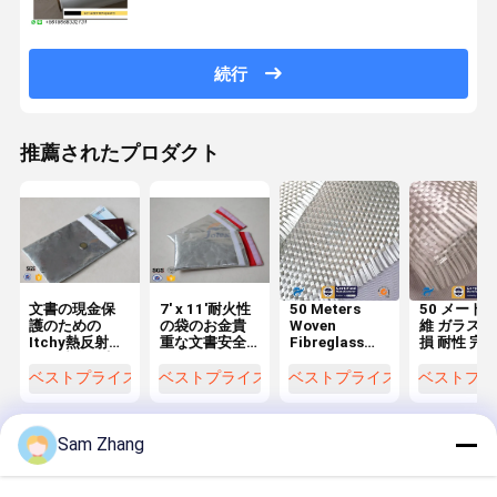
続行
推薦されたプロダクト
文書の現金保
7' x 11'耐火性
50 Meters
50 メートル
護のための
の袋のお金貴
Woven
維 ガラス 布
Itchy熱反射ガ
重な文書安全
Fibreglass
損 耐性 完
ラス繊維の生
な袋のガラス
Cloth with
地耐火性袋無
繊維の生地の
Non Toxic in
ベストプライス
ベストプライス
ベストプライス
ベストプラ
し
耐火性材料
Plain Weave
Sam Zhang