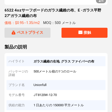
2
/
6
6522 4ozサーフボードのガラス繊維の布、E -ガラス平野
27"ガラス繊維の布
価格：$0.95--1.35/m2
MOQ：500 メートル
ベストプライス
接触
製品の説明
ハイライト
,
ガラス繊維の生地
グラス ファイバーの布
パッケージの
500メートル箱の1つのロール
詳細
ブランド名
Unionfull
モデル番号
JT8120W-12-70
供給の能力
1 日あたりの 150000 平方メートル