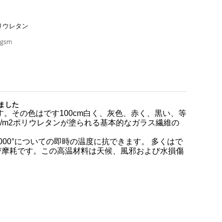
リウレタン
0gsm
りました
す。その色はです100cm白く、灰色、赤く、黒い、等
g/m2ポリウレタンが塗られる基本的なガラス繊維の
000°についての即時の温度に抗できます。 多くはで
び摩耗です。この高温材料は天候、風邪および水損傷