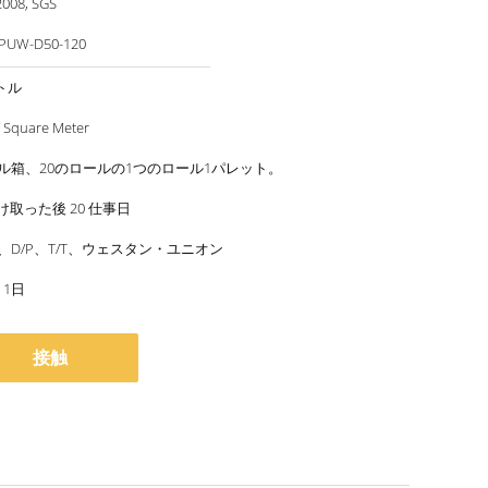
2008, SGS
PUW-D50-120
ートル
/ Square Meter
トル箱、20のロールの1つのロール1パレット。
取った後 20 仕事日
/A、D/P、T/T、ウェスタン・ユニオン
2 1日
接触