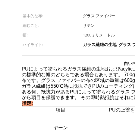
基本的な布:
グラス ファイバー
編むこと:
サテン
幅:
1200ミリメートル
ガラス繊維の生地
グラス 
ハイライト:
,
白いP
PUによって塗られるガラス繊維の生地およびacyl
の標準的な幅のどちらである場合もあります。 700
布です。グラス ファイバーの布の区域の重量は600g
ガラス繊維は550℃熱に抵抗できPUのコーティング
ある何、抵抗力があるPUによって塗られるグラス
から項目を保護できます。 その即時熱抵抗はそれ
指定:
項目
PUの上塗
ヤーン