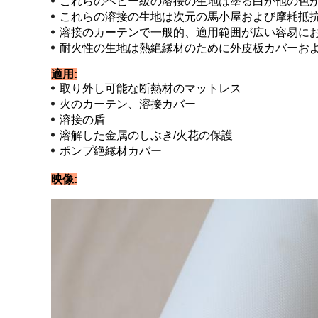
これらのヘビー級の溶接の生地は塗る白か他の色
これらの溶接の生地は次元の馬小屋および摩耗抵
溶接のカーテンで一般的、適用範囲が広い容易に
耐火性の生地は熱絶縁材のために外皮板カバーお
適用:
取り外し可能な断熱材のマットレス
火のカーテン、溶接カバー
溶接の盾
溶解した金属のしぶき/火花の保護
ポンプ絶縁材カバー
映像: