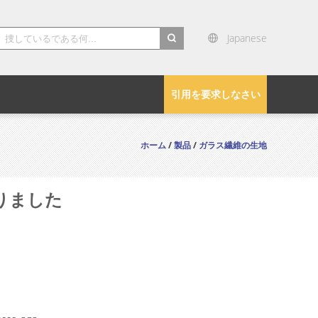
Japanese
search
引用を要求しなさい
ホーム
/
製品
/
ガラス繊維の生地
塗りました