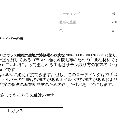
コーティング:
ポ
区域の重量:
70
色:
白
ファイバーの布
Uはガラス繊維の生地の溶接毛布頑丈な700GSM 0.6MM 1000℃に塗
ic上塗を施してあるガラス生地は溶接毛布のための主要な材料で
gsm白いPUによって塗られる生地はサテン織り方の双方の100
/m2です。
は260℃に絶えず抗できます。但し、このコーティングは摂氏1
 ファイバーの生地は抵抗力があるオイル化学抵抗力があるおよ
に溶接の保護の産業断熱材のための適した生地を、特にします。
を施してあるガラス繊維の生地
Eガラス