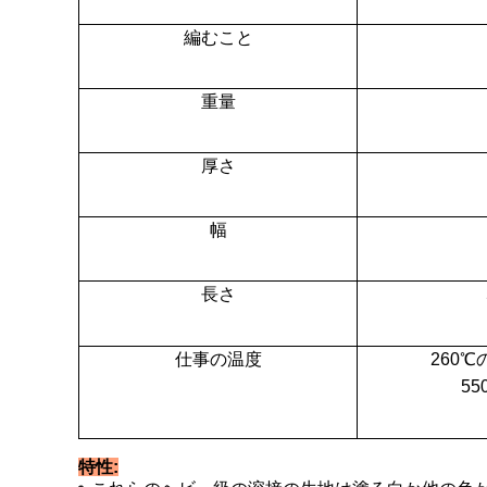
編むこと
重量
厚さ
幅
長さ
仕事の温度
260
5
特性: