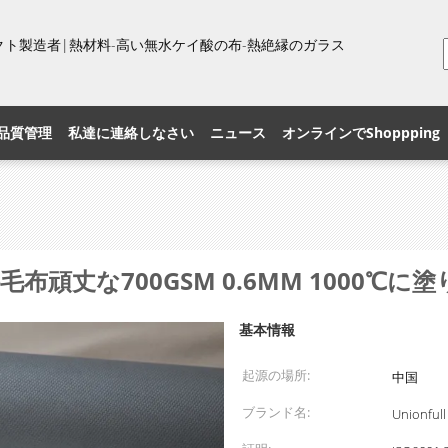
プロダクト製造者|熱材料-高い無水ケイ酸の布-熱絶縁のガラス
品質管理
私達に連絡しなさい
ニュース
オンラインでShoppping
頑丈な700GSM 0.6MM 1000℃に
基本情報
起源の場所:
中国
ブランド名:
Unionfull