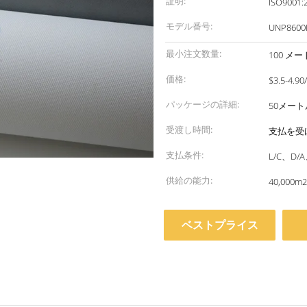
証明:
ISO9001:
モデル番号:
UNP8600
最小注文数量:
100 メ
価格:
$3.5-4.90
パッケージの詳細:
50メー
受渡し時間:
支払を受け
支払条件:
L/C、D
供給の能力:
40,000m
ベストプライス