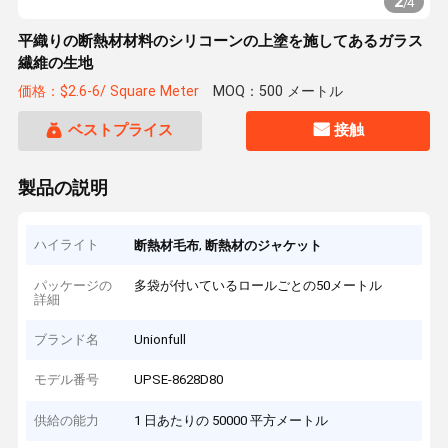
2
/
4
平織りの断熱材材料のシリコーンの上塗を施してあるガラス
繊維の生地
価格：$2.6-6/ Square Meter
MOQ：500 メートル
ベストプライス
接触
製品の説明
ハイライト
,
断熱材毛布
断熱材のジャケット
パッケージの
多袋が付いているロールごとの50メートル
詳細
ブランド名
Unionfull
モデル番号
UPSE-8628D80
供給の能力
1 日あたりの 50000 平方メートル