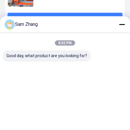
続行
Sam Zhang
推薦されたプロダクト
8:02 PM
Good day, what product are you looking for?
580gsm 260℃
1600gsm灰色
シリコーンは
断熱材材料
のガラス繊維
の熱溶接毛布
塗りましたガ
31OZ 0.8
の布の断熱材
材料のシリコ
ラス繊維の生
の灰色のシ
のジャケット
ーンの上塗を
地の断熱材材
コーンはガ
の生地のシリ
施してあるガ
料1010GSM
ス繊維の生
ベストプライス
ベストプライス
ベストプライス
ベストプラ
コーンは塗り
ラス繊維の生
51"に
に塗りまし
ました
地