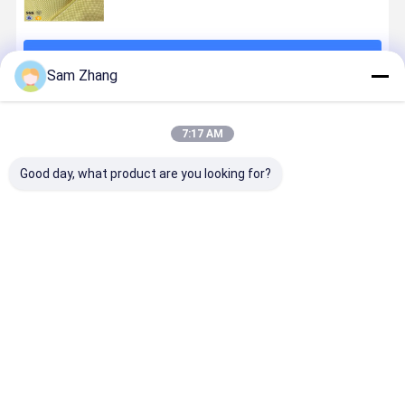
続行
Sam Zhang
推薦されたプロダクト
7:17 AM
Good day, what product are you looking for?
黄色がかった
保護のための
高力明白な防
産業
オートバイの
225gsm
弾ケブラー
Workwear
衣類のケブラ
100cm の防弾
Aramid の生地
金属のケブ
ー Aramid の
チョッキのケ
の布 225gsm
ーによって
生地 0.3 の厚
ブラー Aramid
840D
まれる生地
ベストプライス
ベストプライス
ベストプライス
ベストプラ
さ
の生地
250GSM 
抑制剤