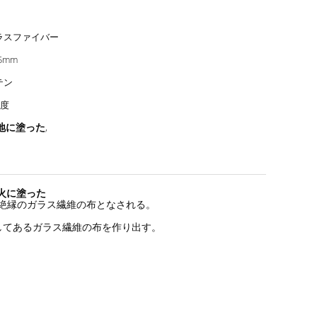
ラスファイバー
45mm
テン
0度
地に塗った
,
の火に塗った
熱絶縁のガラス繊維の布となされる。
を施してあるガラス繊維の布を作り出す。