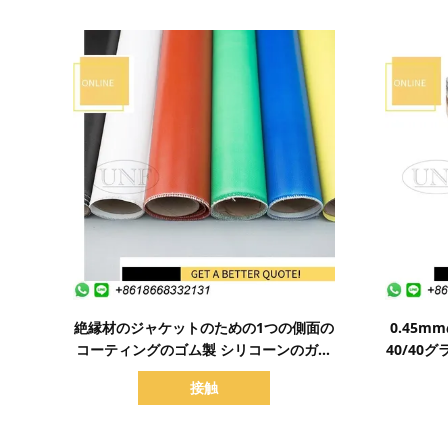
詳細を表示
絶縁材のジャケットのための1つの側面の
0.45
コーティングのゴム製 シリコーンのガラ
40/40
ス繊維の生地15oz
接触