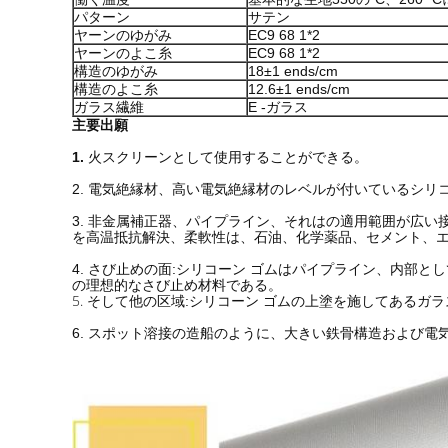
パターン
サテン
ヤーンのゆがみ
EC9 68 1*2
ヤーンのよこ糸
EC9 68 1*2
構造のゆがみ
18±1 ends/cm
構造のよこ糸
12.6±1 ends/cm
ガラス繊維
E -ガラス
主要出願
1.
火スクリーンとして使用することができる。
2. 電気絶縁材、高い電気絶縁材のレベルが付いているシ
3. 非金属補正器、パイプライン、それはの適用範囲が広
を高温抵抗解決、柔軟性は、石油、化学薬品、セメント、
4. さび止めの面:シリコーン ゴムはパイプライン、内
の理想的なさび止め材料である。
5.
そして他の区域:シリコーン ゴムの上塗を施してあるガ
6. スポット溶接の造船のように、大きい鉄骨構造および