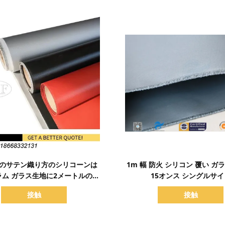
詳細を表示
詳細を表示
mmのサテン織り方のシリコーンは
1m 幅 防火 シリコン 覆い ガ
グラム ガラス生地に2メートルの幅
15オンス シングルサイ
塗った
接触
接触