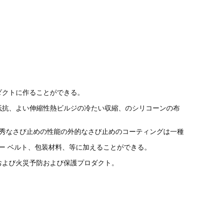
ダクトに作ることができる。
抵抗、よい伸縮性熱ビルジの冷たい収縮、のシリコーンの布
優秀なさび止めの性能の外的なさび止めのコーティングは一種
ー ベルト
、包装材料、等に加えることができる。
および火災予防および保護プロダクト。