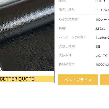
証明:
CE/ISO
モデル番号:
UPSE-873
最小注文数量:
100メー
価格:
3.86/sqm
パッケージの詳細:
1 car
受渡し時間:
5日
支払条件:
L/C、T
供給の能力:
10000met
ベストプライス