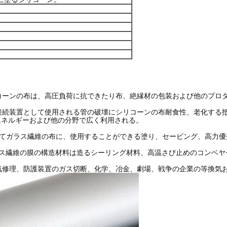
リコーンの布は、高圧負荷に抗できたり布、絶縁材の包装および他のプロ
い接続装置として使用される管の破壊にシリコーンの布耐食性、老化する
エネルギーおよび他の分野で広く利用される。
部としてガラス繊維の布に、使用することができる塗り、セービング、高力
ラス繊維の膜の構造材料は造るシーリング材料、高温さび止めのコンベヤ
電気修理、防護装置のガス切断、化学、冶金、劇場、戦争の企業の等換気