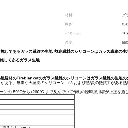
材料:
グ
厚さ:
0.
パターン:
サ
温度:
55
塗を施してあるガラス繊維の生地
熱絶縁材のシリコーンはガラス繊維の生
,
施してあるガラス生地
材のFireblanketのガラス繊維のシリコーンはガラス繊維の生地
がある、無毒な火証拠のシリコーン ゴムおよび熱/炎の抵抗力がある
ーンの-50°Cから+260°C.まで及んでいて作動の臨時雇用者が上塗
ºCに塗るシリコーン。