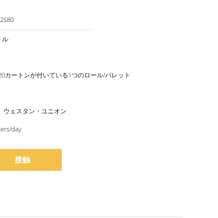
2S80
トル
ton/20カートンが付いている1つのロール/パレット
/T、ウェスタン・ユニオン
ers/day
接触