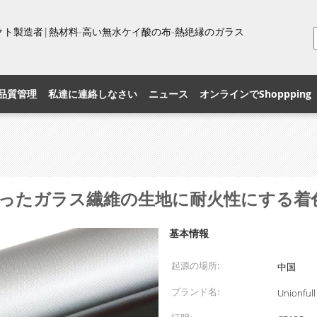
プロダクト製造者|熱材料-高い無水ケイ酸の布-熱絶縁のガラス
品質管理
私達に連絡しなさい
ニュース
オンラインでShoppping
を塗ったガラス繊維の生地に耐火性にする
基本情報
起源の場所:
中国
ブランド名:
Unionfull