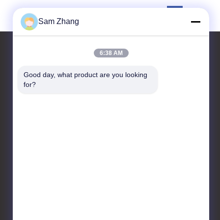
Sam Zhang
6:38 AM
Good day, what product are you looking 
お問い合わせ
for?
Unionfull (Insulation) Group
Ltd.
織物のテクノロジー パー
ク、No.35 Jingbianshi Rdの
嘉興市、浙江省、中国
86--18668332131
admin@unionfullinsulation.com