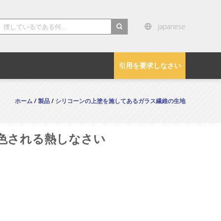
Japanese
search
引用を要求しなさい
ホーム
/
製品
/
シリコーンの上塗を施してあるガラス繊維の生地
着色される熱しなさい