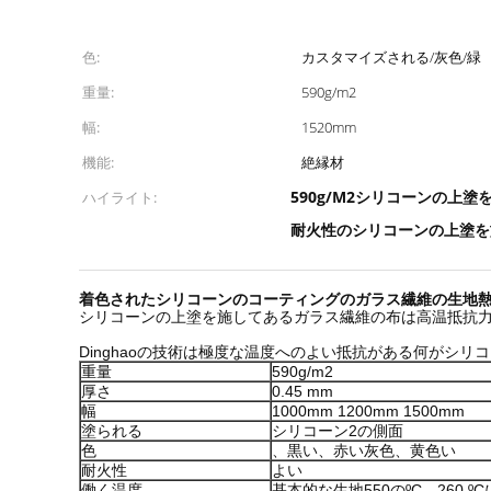
色:
カスタマイズされる/灰色/緑
重量:
590g/m2
幅:
1520mm
機能:
絶縁材
590g/M2シリコーンの上
ハイライト:
耐火性のシリコーンの上塗を
着色されたシリコーンのコーティングのガラス繊維の生地熱絶縁
シリコーンの上塗を施してあるガラス繊維の布は高温抵抗力
Dinghaoの技術は極度な温度へのよい抵抗がある何がシリコ
重量
590g/m2
厚さ
0.45 mm
幅
1000mm 1200mm 1500mm
塗られる
シリコーン2の側面
色
、黒い、赤い灰色、黄色い
耐火性
よい
働く温度
基本的な生地550のºC、260 