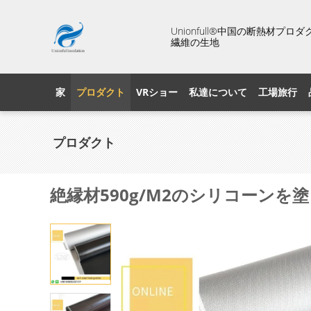
Unionfull®中国の断熱材
繊維の生地
家
プロダクト
VRショー
私達について
工場旅行
プロダクト
絶縁材590g/M2のシリコーン